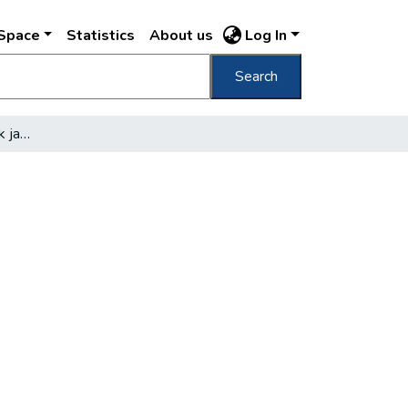
DSpace
Statistics
About us
Log In
Search
A fővárosi alkalmazottak javadalmazása