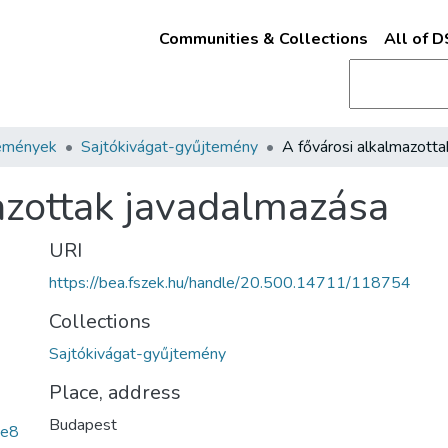
Communities & Collections
All of 
emények
Sajtókivágat-gyűjtemény
azottak javadalmazása
URI
https://bea.fszek.hu/handle/20.500.14711/118754
Collections
Sajtókivágat-gyűjtemény
Place, address
Budapest
de8