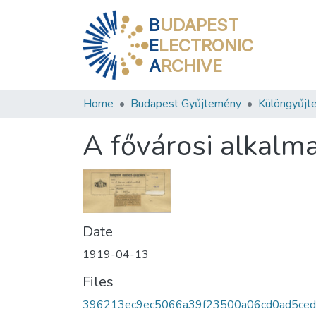
B
UDAPEST
E
LECTRONIC
A
RCHIVE
Home
Budapest Gyűjtemény
Különgyűjt
A fővárosi alkalm
Date
1919-04-13
Files
396213ec9ec5066a39f23500a06cd0ad5ce