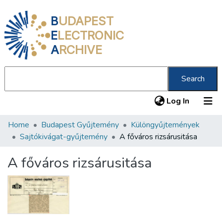
B
UDAPEST
E
LECTRONIC
A
RCHIVE
Search
(current
Log In
Home
Budapest Gyűjtemény
Különgyűjtemények
Communities & Collections
Sajtókivágat-gyűjtemény
A főváros rizsárusitása
All of DSpace
A főváros rizsárusitása
Statistics
About us