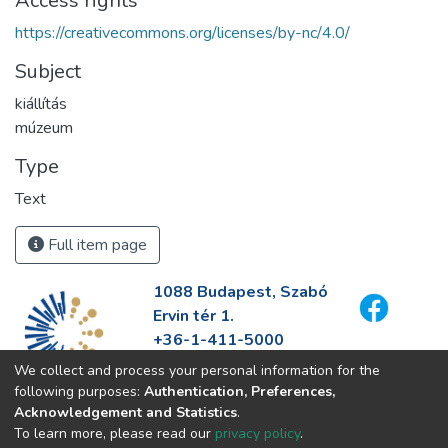
Access rights
https://creativecommons.org/licenses/by-nc/4.0/
Subject
kiállítás
múzeum
Type
Text
Full item page
1088 Budapest, Szabó
Ervin tér 1.
+36-1-411-5000
info@fszek.hu
We collect and process your personal information for the
https://fszek.hu
following purposes:
Authentication, Preferences,
Acknowledgement and Statistics
.
To learn more, please read our
privacy policy
.