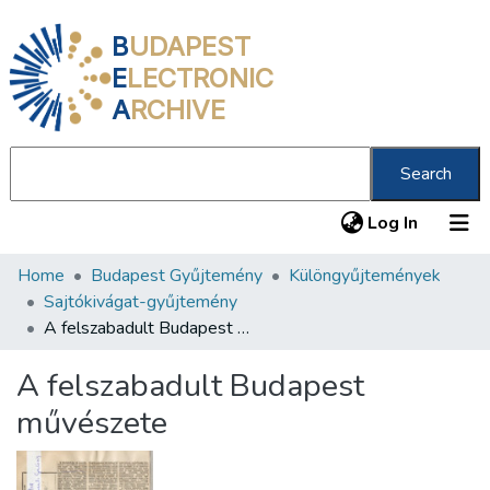
B
UDAPEST
E
LECTRONIC
A
RCHIVE
Search
(current
Log In
Home
Budapest Gyűjtemény
Különgyűjtemények
Communities & Collections
Sajtókivágat-gyűjtemény
All of DSpace
A felszabadult Budapest művészete
Statistics
A felszabadult Budapest
About us
művészete