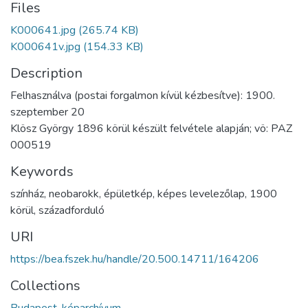
Files
K000641.jpg
(265.74 KB)
K000641v.jpg
(154.33 KB)
Description
Felhasználva (postai forgalmon kívül kézbesítve): 1900.
szeptember 20
Klösz György 1896 körül készült felvétele alapján; vö: PAZ
000519
Keywords
színház
,
neobarokk
,
épületkép
,
képes levelezőlap
,
1900
körül
,
századforduló
URI
https://bea.fszek.hu/handle/20.500.14711/164206
Collections