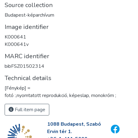
Source collection
Budapest-képarchívum
Image identifier
K000641
K000641v
MARC identifier
bibFSZ01502314
Technical details
[Fénykép] =
fotó :,nyomtatott reprodukció, képeslap, monokróm ;
Full item page
1088 Budapest, Szabó
Ervin tér 1.