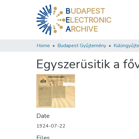
B
UDAPEST
E
LECTRONIC
A
RCHIVE
Home
Budapest Gyűjtemény
Különgyűjt
Egyszerüsitik a fő
Date
1924-07-22
Files