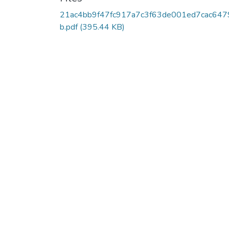
21ac4bb9f47fc917a7c3f63de001ed7cac647
b.pdf
(395.44 KB)