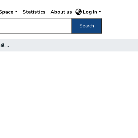
DSpace
Statistics
About us
Log In
Search
Egyszerüsitik a fővárosnál a közigazgatást