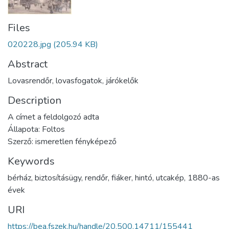
Files
020228.jpg
(205.94 KB)
Abstract
Lovasrendőr, lovasfogatok, járókelők
Description
A címet a feldolgozó adta
Állapota: Foltos
Szerző: ismeretlen fényképező
Keywords
bérház
,
biztosításügy
,
rendőr
,
fiáker
,
hintó
,
utcakép
,
1880-as
évek
URI
https://bea.fszek.hu/handle/20.500.14711/155441