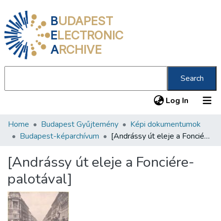
B
UDAPEST
E
LECTRONIC
A
RCHIVE
Search
(current
Log In
Home
Budapest Gyűjtemény
Képi dokumentumok
Communities & Collections
Budapest-képarchívum
[Andrássy út eleje a Fonciére-palotával]
All of DSpace
[Andrássy út eleje a Fonciére-
Statistics
palotával]
About us