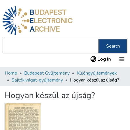
B
UDAPEST
E
LECTRONIC
A
RCHIVE
Search
(current
Log In
Home
Budapest Gyűjtemény
Különgyűjtemények
Communities & Collections
Sajtókivágat-gyűjtemény
Hogyan készül az újság?
All of DSpace
Hogyan készül az újság?
Statistics
About us