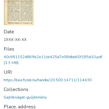
Date
19XX-XX-XX
Files
40c981152d869b2e11cb425d7e58dbb60f185d10.pdf
(3.3 MB)
URI
https://bea.fszek.hu/handle/20.500.14711/114430
Collections
Sajtókivágat-gyűjtemény
Place, address