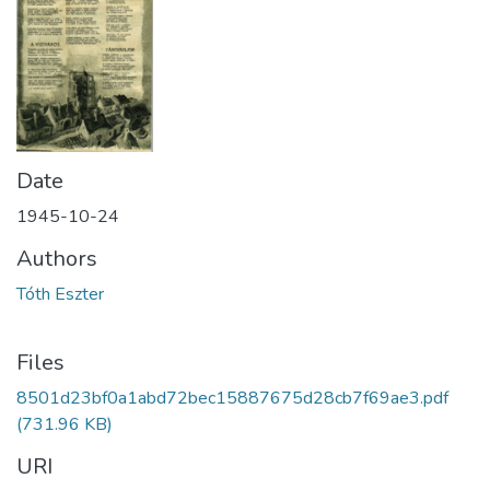
Date
1945-10-24
Authors
Tóth Eszter
Files
8501d23bf0a1abd72bec15887675d28cb7f69ae3.pdf
(731.96 KB)
URI