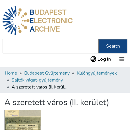
B
UDAPEST
E
LECTRONIC
A
RCHIVE
Search
(current
Log In
Home
Budapest Gyűjtemény
Különgyűjtemények
Communities & Collections
Sajtókivágat-gyűjtemény
All of DSpace
A szeretett város (II. kerület)
Statistics
A szeretett város (II. kerület)
About us