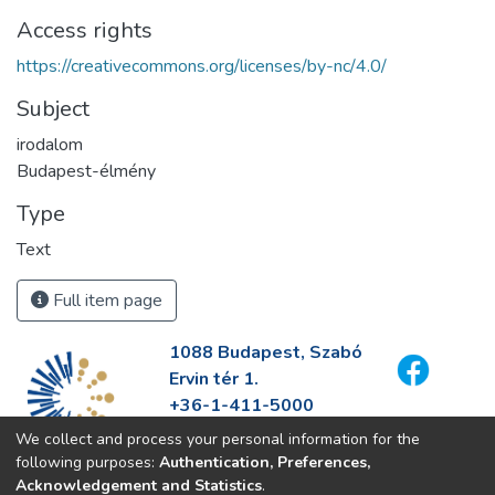
Access rights
https://creativecommons.org/licenses/by-nc/4.0/
Subject
irodalom
Budapest-élmény
Type
Text
Full item page
1088 Budapest, Szabó
Ervin tér 1.
+36-1-411-5000
info@fszek.hu
We collect and process your personal information for the
https://fszek.hu
following purposes:
Authentication, Preferences,
Acknowledgement and Statistics
.