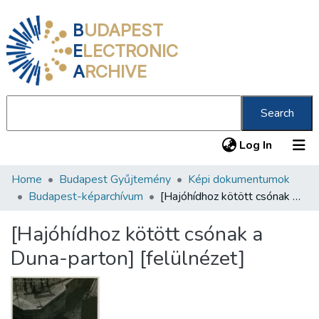
B
UDAPEST
E
LECTRONIC
A
RCHIVE
Search
(current
Log In
Home
Budapest Gyűjtemény
Képi dokumentumok
Communities & Collections
Budapest-képarchívum
[Hajóhídhoz kötött csónak a Duna-parton] [felülnézet]
All of DSpace
[Hajóhídhoz kötött csónak a
Statistics
Duna-parton] [felülnézet]
About us