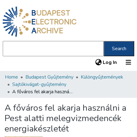
B
UDAPEST
E
LECTRONIC
A
RCHIVE
Search
(current
Log In
Home
Budapest Gyűjtemény
Különgyűjtemények
Communities & Collections
Sajtókivágat-gyűjtemény
All of DSpace
A főváros fel akarja használni a Pest alatti melegvizmedencék energiakészletét
Statistics
A főváros fel akarja használni a
About us
Pest alatti melegvizmedencék
energiakészletét