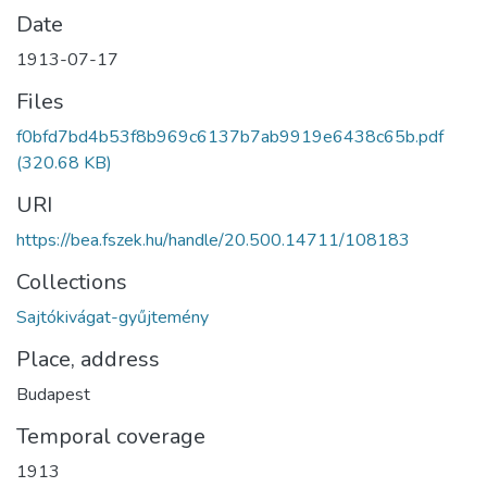
Date
1913-07-17
Files
f0bfd7bd4b53f8b969c6137b7ab9919e6438c65b.pdf
(320.68 KB)
URI
https://bea.fszek.hu/handle/20.500.14711/108183
Collections
Sajtókivágat-gyűjtemény
Place, address
Budapest
Temporal coverage
1913