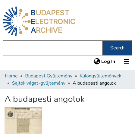
B
UDAPEST
E
LECTRONIC
A
RCHIVE
Search
(current
Log In
Home
Budapest Gyűjtemény
Különgyűjtemények
Communities & Collections
Sajtókivágat-gyűjtemény
A budapesti angolok
All of DSpace
A budapesti angolok
Statistics
About us