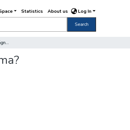
DSpace
Statistics
About us
Log In
Search
Miért nincs Magyarországnak idegenforgalma?
lma?