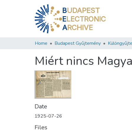
B
UDAPEST
E
LECTRONIC
A
RCHIVE
Home
Budapest Gyűjtemény
Különgyűjt
Miért nincs Magy
Date
1925-07-26
Files