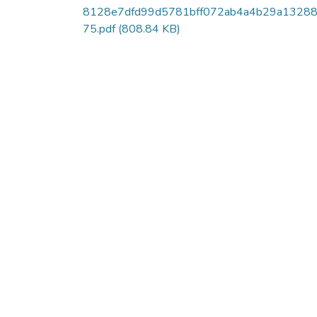
8128e7dfd99d5781bff072ab4a4b29a1328
75.pdf
(808.84 KB)