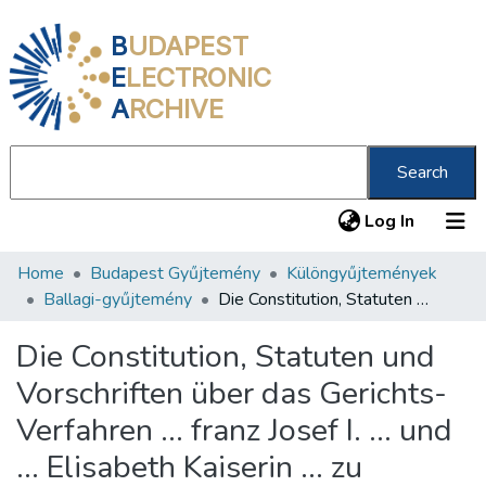
B
UDAPEST
E
LECTRONIC
A
RCHIVE
Search
(current
Log In
Home
Budapest Gyűjtemény
Különgyűjtemények
Communities & Collections
Ballagi-gyűjtemény
Die Constitution, Statuten und Vorschriften über das Gerichts-Verfahren ... franz Josef I. ... und ... Elisabeth Kaiserin ... zu errichtenden Freimaurer-Kronenlogen ... /
All of DSpace
Die Constitution, Statuten und
Statistics
Vorschriften über das Gerichts-
About us
Verfahren ... franz Josef I. ... und
... Elisabeth Kaiserin ... zu