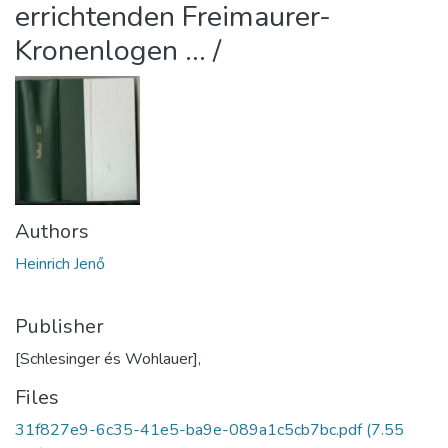
errichtenden Freimaurer-
Kronenlogen ... /
Authors
Heinrich Jenő
Publisher
[Schlesinger és Wohlauer],
Files
31f827e9-6c35-41e5-ba9e-089a1c5cb7bc.pdf
(7.55