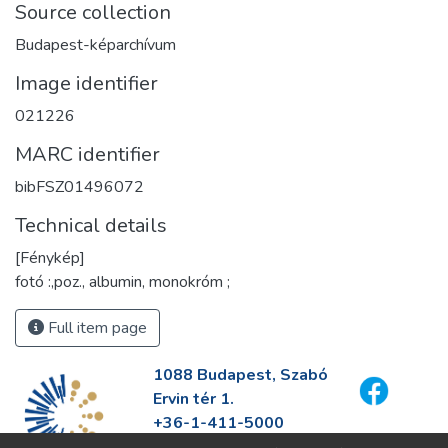
Source collection
Budapest-képarchívum
Image identifier
021226
MARC identifier
bibFSZ01496072
Technical details
[Fénykép]
fotó :,poz., albumin, monokróm ;
Full item page
1088 Budapest, Szabó
Ervin tér 1.
+36-1-411-5000
info@fszek.hu