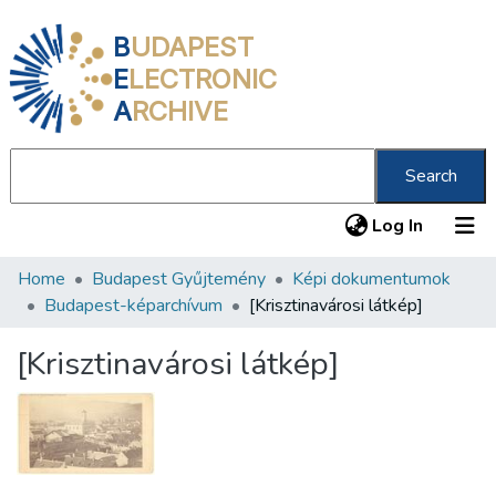
B
UDAPEST
E
LECTRONIC
A
RCHIVE
Search
(current
Log In
Home
Budapest Gyűjtemény
Képi dokumentumok
Communities & Collections
Budapest-képarchívum
[Krisztinavárosi látkép]
All of DSpace
[Krisztinavárosi látkép]
Statistics
About us