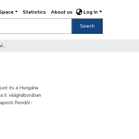
DSpace
Statistics
About us
Log In
Search
István úti szanatórium és vízgyógyintézet
 sor) és a Hungária
a II. világháborúban
udapesti Rendőr-