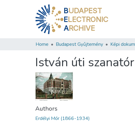
B
UDAPEST
E
LECTRONIC
A
RCHIVE
Home
Budapest Gyűjtemény
Képi doku
István úti szanató
Authors
Erdélyi Mór (1866-1934)