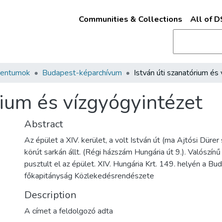
Communities & Collections
All of 
mentumok
Budapest-képarchívum
rium és vízgyógyintézet
Abstract
Az épület a XIV. kerület, a volt István út (ma Ajtósi Dürer
körút sarkán állt. (Régi házszám Hungária út 9.). Valószínű 
pusztult el az épület. XIV. Hungária Krt. 149. helyén a B
főkapitányság Közlekedésrendészete
Description
A címet a feldolgozó adta