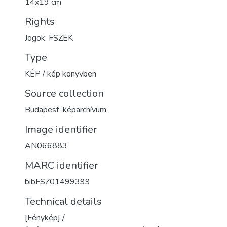
14x19 cm
Rights
Jogok: FSZEK
Type
KÉP / kép könyvben
Source collection
Budapest-képarchívum
Image identifier
AN066883
MARC identifier
bibFSZ01499399
Technical details
[Fénykép] /