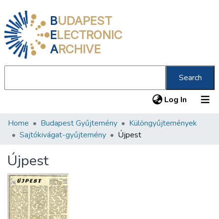
B
UDAPEST
E
LECTRONIC
A
RCHIVE
Search
(current
Log In
Home
Budapest Gyűjtemény
Különgyűjtemények
Communities & Collections
Sajtókivágat-gyűjtemény
Újpest
All of DSpace
Újpest
Statistics
About us