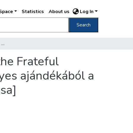
DSpace
Statistics
About us
Log In
Search
[Kind Gift of the American Nation Work of the Frateful Hungarian Ladies] [az amerikai nemzet kegyes ajándékából a magyar nők szorgalma : kötött ruhák kiállítása]
he Frateful
yes ajándékából a
ása]