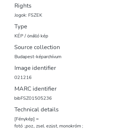
Rights
Jogok: FSZEK
Type
KÉP / önálló kép
Source collection
Budapest-képarchívum
Image identifier
021216
MARC identifier
bibFSZ01505236
Technical details
[Fénykép] =
fotó :,poz., zsel. ezüst, monokróm ;