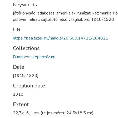
Keywords
jótékonyság
,
adakozás
,
amerikaiak
,
ruházat
,
kézimunka
,
kö
pulóver
,
felirat
,
sajtófotó
,
első világháború
,
1918-1920
URI
https://bea.fszek.hu/handle/20.500.14711/164821
Collections
Budapest-képarchívum
Date
[1918-1920]
Creation date
1918
Extent
22,7x16,1 cm, (teljes méret: 24,5x18,5 cm)