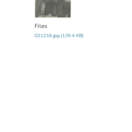
Files
021216.jpg
(139.4 KB)