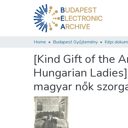
B
UDAPEST
E
LECTRONIC
A
RCHIVE
Home
Budapest Gyűjtemény
Képi doku
[Kind Gift of the 
Hungarian Ladies]
magyar nők szorgal