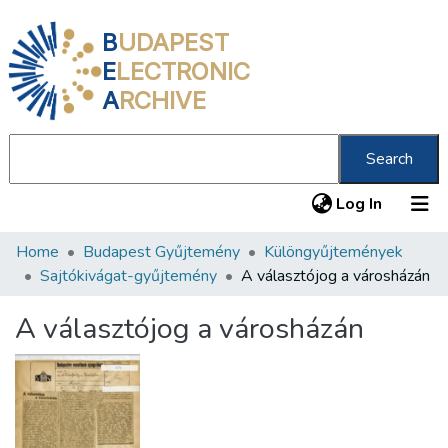
B
UDAPEST
E
LECTRONIC
A
RCHIVE
Search
(current
Log In
Home
Budapest Gyűjtemény
Különgyűjtemények
Communities & Collections
Sajtókivágat-gyűjtemény
A választójog a városházán
All of DSpace
A választójog a városházán
Statistics
About us