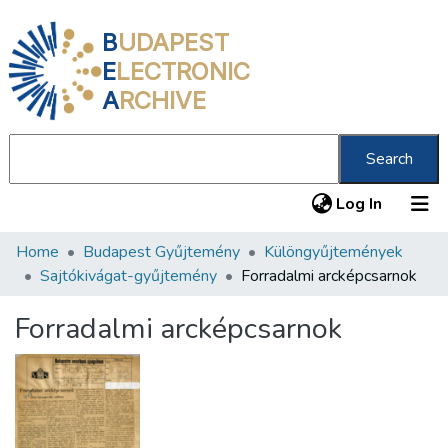
B
UDAPEST
E
LECTRONIC
A
RCHIVE
Search
(current
Log In
Home
Budapest Gyűjtemény
Különgyűjtemények
Communities & Collections
Sajtókivágat-gyűjtemény
Forradalmi arcképcsarnok
All of DSpace
Forradalmi arcképcsarnok
Statistics
About us