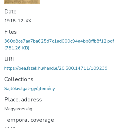
Date
1918-12-XX
Files
360d8ce7aa7ba625d7c1ad000c94a4bb8ffb8f12.pdf
(781.26 KB)
URI
https://bea.fszek.hu/handle/20.500.14711/109239
Collections
Sajtókivágat-gyűjtemény
Place, address
Magyarország
Temporal coverage