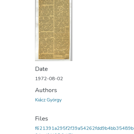
Date
1972-08-02
Authors
Kiácz György
Files
f621391a295f2f39a54262fdd9b4bb35489