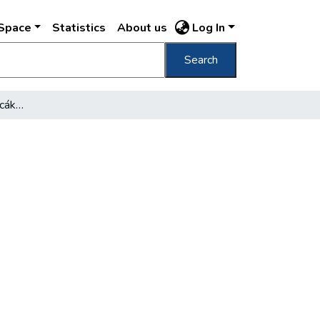
DSpace
Statistics
About us
Log In
Search
Mentsük meg a pesti utcák fáit