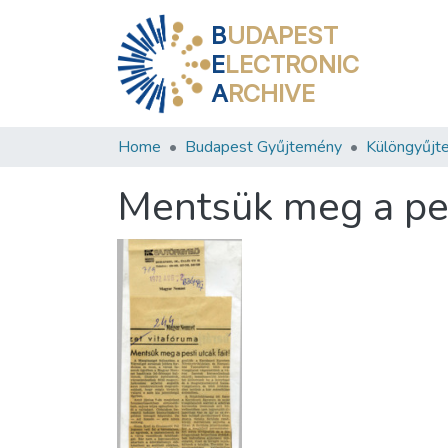
B
UDAPEST
E
LECTRONIC
A
RCHIVE
Home
Budapest Gyűjtemény
Különgyűjt
Mentsük meg a pes