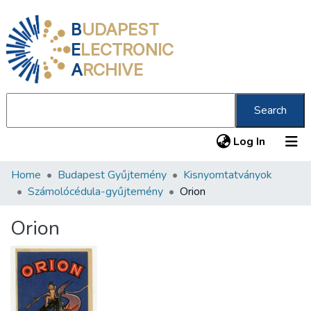
B
UDAPEST
E
LECTRONIC
A
RCHIVE
Search
(current
Log In
Home
Budapest Gyűjtemény
Kisnyomtatványok
Communities & Collections
Számolócédula-gyűjtemény
Orion
All of DSpace
Orion
Statistics
About us