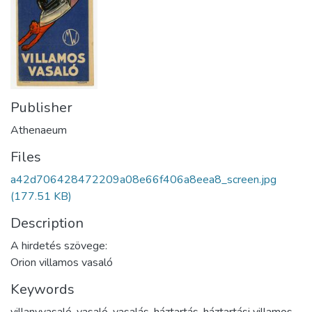
Publisher
Athenaeum
Files
a42d706428472209a08e66f406a8eea8_screen.jpg
(177.51 KB)
Description
A hirdetés szövege:
Orion villamos vasaló
Keywords
villanyvasaló
,
vasaló
,
vasalás
,
háztartás
,
háztartási villamos