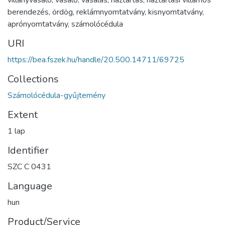
berendezés
,
ördög
,
reklámnyomtatvány
,
kisnyomtatvány
,
aprónyomtatvány
,
számolócédula
URI
https://bea.fszek.hu/handle/20.500.14711/69725
Collections
Számolócédula-gyűjtemény
Extent
1 lap
Identifier
SZC C 0431
Language
hun
Product/Service