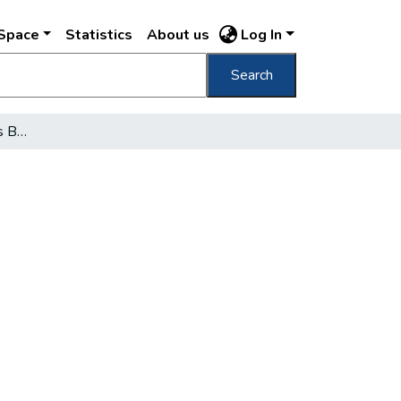
DSpace
Statistics
About us
Log In
Search
Csatangolás a 100 éves Budapesten