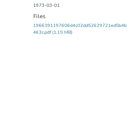
1973-03-01
Files
1966391197606d4c02dd52629721ed5b4b
463c.pdf
(1.15 MB)