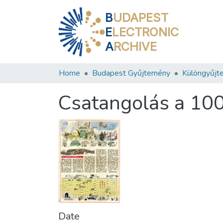
B
UDAPEST
E
LECTRONIC
A
RCHIVE
Home
Budapest Gyűjtemény
Különgyűjt
Csatangolás a 10
Date