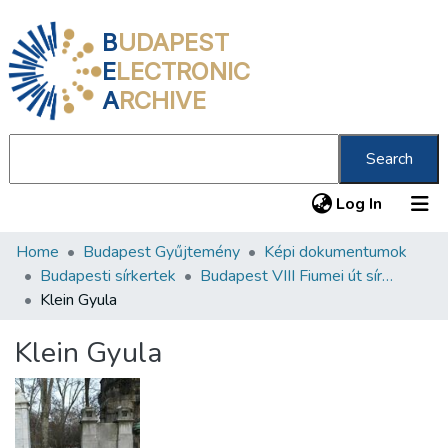
B
UDAPEST
E
LECTRONIC
A
RCHIVE
Search
(current
Log In
Home
Budapest Gyűjtemény
Képi dokumentumok
Communities & Collections
Budapesti sírkertek
Budapest VIII Fiumei út sírkert 1. rész
All of DSpace
Klein Gyula
Statistics
Klein Gyula
About us