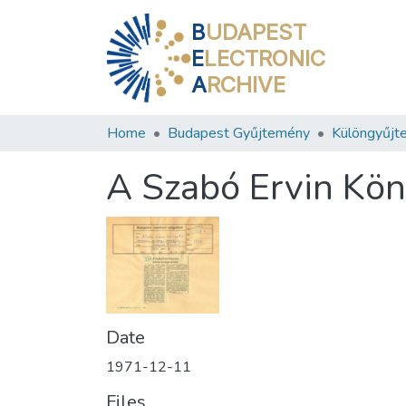
B
UDAPEST
E
LECTRONIC
A
RCHIVE
Home
Budapest Gyűjtemény
Különgyűjt
A Szabó Ervin Kön
Date
1971-12-11
Files