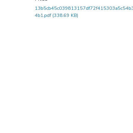
13b5cb45c039813157df72f415303a5c54b
4b1.pdf
(338.69 KB)