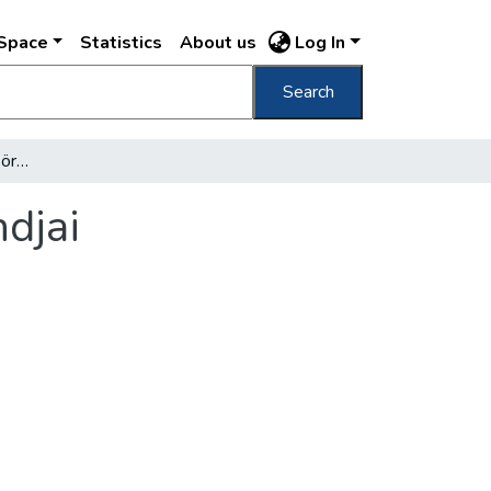
DSpace
Statistics
About us
Log In
Search
A Szabó Ervin Könyvtár örömei és nagy gondjai
djai