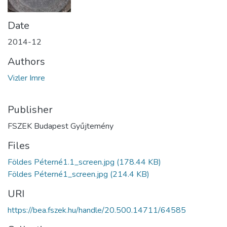
Date
2014-12
Authors
Vizler Imre
Publisher
FSZEK Budapest Gyűjtemény
Files
Földes Péterné1.1_screen.jpg
(178.44 KB)
Földes Péterné1_screen.jpg
(214.4 KB)
URI
https://bea.fszek.hu/handle/20.500.14711/64585