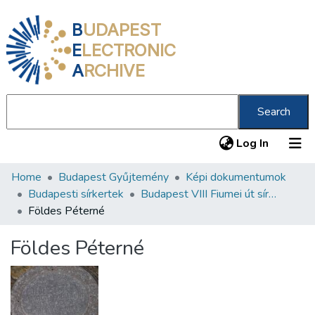
B
UDAPEST
E
LECTRONIC
A
RCHIVE
Search
(current
Log In
Home
Budapest Gyűjtemény
Képi dokumentumok
Communities & Collections
Budapesti sírkertek
Budapest VIII Fiumei út sírkert 3. rész
All of DSpace
Földes Péterné
Statistics
Földes Péterné
About us