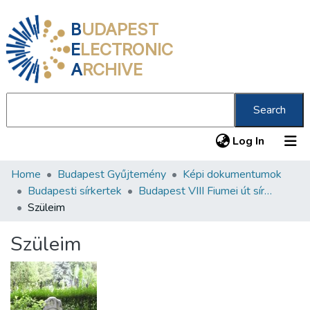
B
UDAPEST
E
LECTRONIC
A
RCHIVE
Search
(current
Log In
Home
Budapest Gyűjtemény
Képi dokumentumok
Communities & Collections
Budapesti sírkertek
Budapest VIII Fiumei út sírkert 1. rész
All of DSpace
Szüleim
Statistics
Szüleim
About us