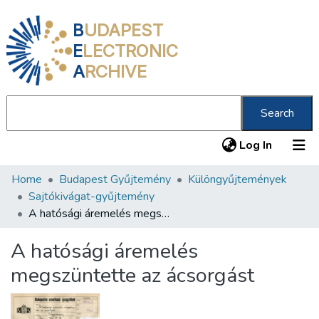
B
UDAPEST
E
LECTRONIC
A
RCHIVE
Search
(current
Log In
Home
Budapest Gyűjtemény
Különgyűjtemények
Communities & Collections
Sajtókivágat-gyűjtemény
All of DSpace
A hatósági áremelés megszüntette az ácsorgást
Statistics
A hatósági áremelés
About us
megszüntette az ácsorgást