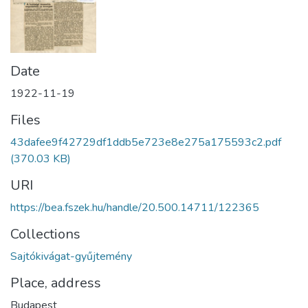
Date
1922-11-19
Files
43dafee9f42729df1ddb5e723e8e275a175593c2.pdf
(370.03 KB)
URI
https://bea.fszek.hu/handle/20.500.14711/122365
Collections
Sajtókivágat-gyűjtemény
Place, address
Budapest