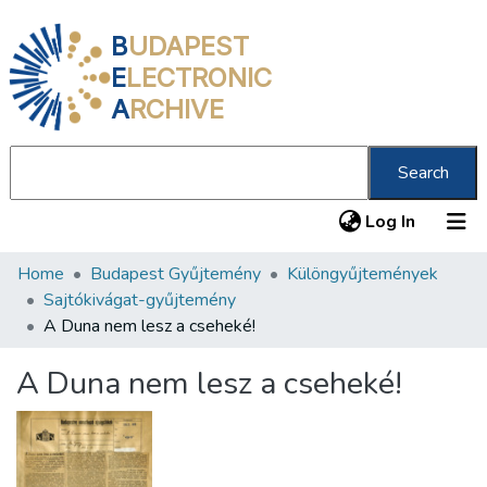
B
UDAPEST
E
LECTRONIC
A
RCHIVE
Search
(current
Log In
Home
Budapest Gyűjtemény
Különgyűjtemények
Communities & Collections
Sajtókivágat-gyűjtemény
All of DSpace
A Duna nem lesz a cseheké!
Statistics
A Duna nem lesz a cseheké!
About us