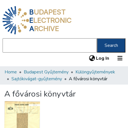
B
UDAPEST
E
LECTRONIC
A
RCHIVE
Search
(current
Log In
Home
Budapest Gyűjtemény
Különgyűjtemények
Communities & Collections
Sajtókivágat-gyűjtemény
A fővárosi könyvtár
All of DSpace
A fővárosi könyvtár
Statistics
About us