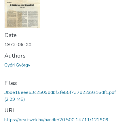
Date
1973-06-XX
Authors
Győri György
Files
3bbe16eee53c2509bdbf2fe85f737b22a9a16df1.pdf
(2.29 MB)
URI
https://bea.fszek.hu/handle/20.500.14711/122909