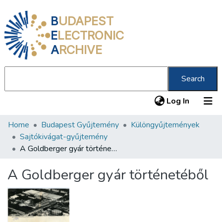
B
UDAPEST
E
LECTRONIC
A
RCHIVE
Search
(current
Log In
Home
Budapest Gyűjtemény
Különgyűjtemények
Communities & Collections
Sajtókivágat-gyűjtemény
All of DSpace
A Goldberger gyár történetéből
Statistics
A Goldberger gyár történetéből
About us