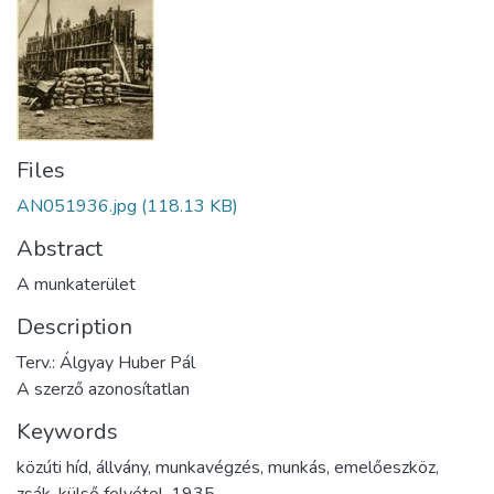
Files
AN051936.jpg
(118.13 KB)
Abstract
A munkaterület
Description
Terv.: Álgyay Huber Pál
A szerző azonosítatlan
Keywords
közúti híd
,
állvány
,
munkavégzés
,
munkás
,
emelőeszköz
,
zsák
,
külső felvétel
,
1935