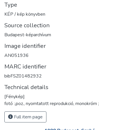
Type
KÉP / kép könyvben
Source collection
Budapest-képarchívum
Image identifier
AN051936
MARC identifier
bibFSZ01482932
Technical details
[Fénykép]
fotó :,poz., nyomtatott reprodukció, monokróm ;
Full item page