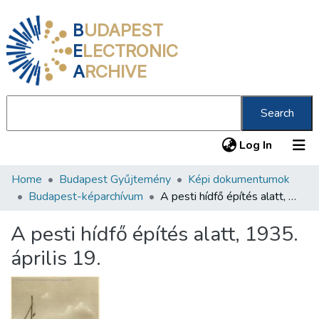
B
UDAPEST
E
LECTRONIC
A
RCHIVE
Search
(current
Log In
Home
Budapest Gyűjtemény
Képi dokumentumok
Communities & Collections
Budapest-képarchívum
A pesti hídfő építés alatt, 1935. április 19.
All of DSpace
A pesti hídfő építés alatt, 1935.
Statistics
április 19.
About us