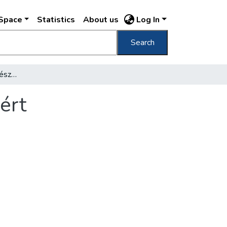
DSpace
Statistics
About us
Log In
Search
A Nemzeti Színház művésznői a gyermekekért
ért