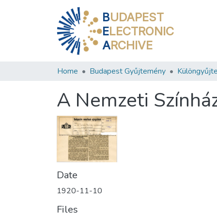
B
UDAPEST
E
LECTRONIC
A
RCHIVE
Home
Budapest Gyűjtemény
Különgyűjt
A Nemzeti Színhá
Date
1920-11-10
Files