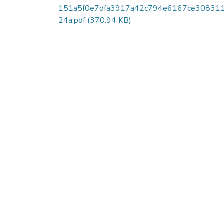
151a5f0e7dfa3917a42c794e6167ce30831
24a.pdf
(370.94 KB)