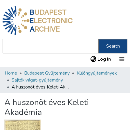
B
UDAPEST
E
LECTRONIC
A
RCHIVE
Search
(current
Log In
Home
Budapest Gyűjtemény
Különgyűjtemények
Communities & Collections
Sajtókivágat-gyűjtemény
All of DSpace
A huszonöt éves Keleti Akadémia
Statistics
A huszonöt éves Keleti
About us
Akadémia