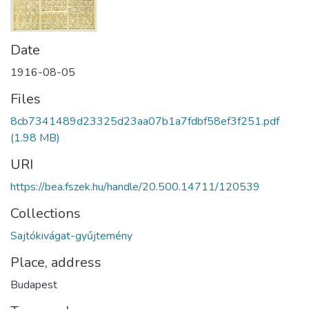
Date
1916-08-05
Files
8cb7341489d23325d23aa07b1a7fdbf58ef3f251.pdf
(1.98 MB)
URI
https://bea.fszek.hu/handle/20.500.14711/120539
Collections
Sajtókivágat-gyűjtemény
Place, address
Budapest