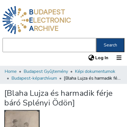
B
UDAPEST
E
LECTRONIC
A
RCHIVE
Search
(current
Log In
Home
Budapest Gyűjtemény
Képi dokumentumok
Communities & Collections
Budapest-képarchívum
[Blaha Lujza és harmadik férje báró Splényi Ödön]
All of DSpace
[Blaha Lujza és harmadik férje
Statistics
báró Splényi Ödön]
About us