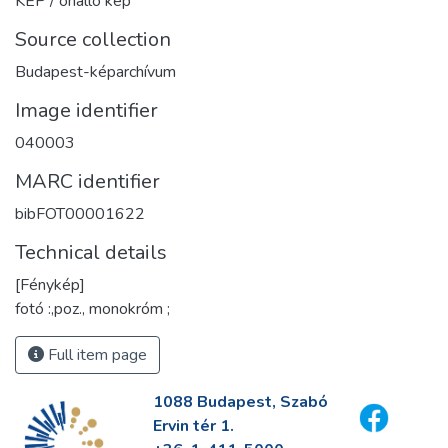
KÉP / önálló kép
Source collection
Budapest-képarchívum
Image identifier
040003
MARC identifier
bibFOT00001622
Technical details
[Fénykép]
fotó :,poz., monokróm ;
Full item page
1088 Budapest, Szabó
Ervin tér 1.