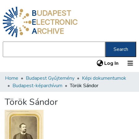
B
UDAPEST
E
LECTRONIC
A
RCHIVE
Search
(current
Log In
Home
Budapest Gyűjtemény
Képi dokumentumok
Communities & Collections
Budapest-képarchívum
Török Sándor
All of DSpace
Török Sándor
Statistics
About us