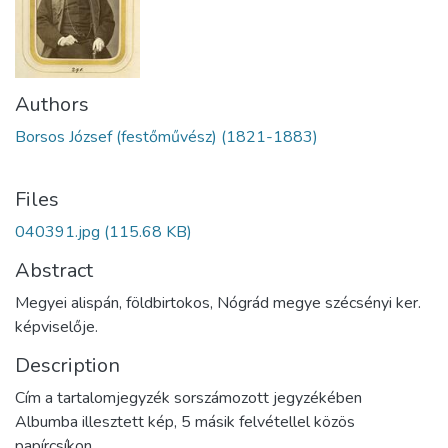
Authors
Borsos József (festőművész) (1821-1883)
Files
040391.jpg
(115.68 KB)
Abstract
Megyei alispán, földbirtokos, Nógrád megye szécsényi ker.
képviselője.
Description
Cím a tartalomjegyzék sorszámozott jegyzékében
Albumba illesztett kép, 5 másik felvétellel közös
papírcsíkon