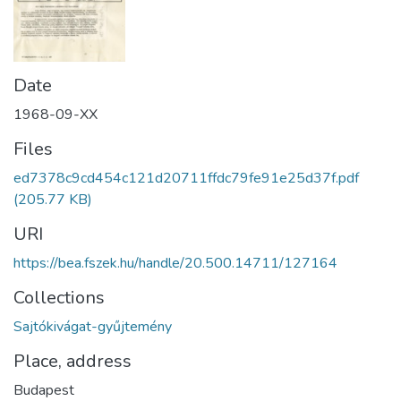
Date
1968-09-XX
Files
ed7378c9cd454c121d20711ffdc79fe91e25d37f.pdf
(205.77 KB)
URI
https://bea.fszek.hu/handle/20.500.14711/127164
Collections
Sajtókivágat-gyűjtemény
Place, address
Budapest