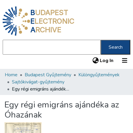
B
UDAPEST
E
LECTRONIC
A
RCHIVE
Search
(current
Log In
Home
Budapest Gyűjtemény
Különgyűjtemények
Communities & Collections
Sajtókivágat-gyűjtemény
All of DSpace
Egy régi emigráns ajándéka az Óhazának
Statistics
Egy régi emigráns ajándéka az
About us
Óhazának