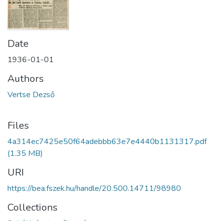
Date
1936-01-01
Authors
Vertse Dezső
Files
4a314ec7425e50f64adebbb63e7e4440b1131317.pdf
(1.35 MB)
URI
https://bea.fszek.hu/handle/20.500.14711/98980
Collections