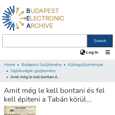
B
UDAPEST
E
LECTRONIC
A
RCHIVE
Search
(current
Log In
Home
Budapest Gyűjtemény
Különgyűjtemények
Communities & Collections
Sajtókivágat-gyűjtemény
All of DSpace
Amit még le kell bontani és fel kell épiteni a Tabán körül...
Statistics
Amit még le kell bontani és fel
About us
kell épiteni a Tabán körül...