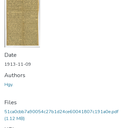
Date
1913-11-09
Authors
Hgy.
Files
51ca0cbb7a90054c27b1d24ce60041807c191a0e.pdf
(1.12 MB)