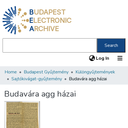
B
UDAPEST
E
LECTRONIC
A
RCHIVE
Search
(current
Log In
Home
Budapest Gyűjtemény
Különgyűjtemények
Communities & Collections
Sajtókivágat-gyűjtemény
Budavára agg házai
All of DSpace
Budavára agg házai
Statistics
About us