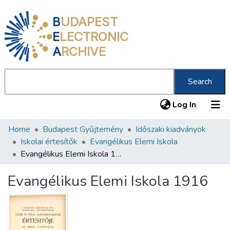
B
UDAPEST
E
LECTRONIC
A
RCHIVE
Search
(current
Log In
Home
Budapest Gyűjtemény
Időszaki kiadványok
Communities & Collections
Iskolai értesítők
Evangélikus Elemi Iskola
All of DSpace
Evangélikus Elemi Iskola 1916
Statistics
Evangélikus Elemi Iskola 1916
About us