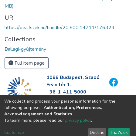
MB)
URI
https://bea.fszek.hu/handle/20.500.14711/176324
Collections
Ballagi-gyűjtemény
Full item page
1088 Budapest, Szabó
Ervin tér 1.
+36-1-411-5000
info@fszek.hu
We collect and process your personal information for the
https://fszek.hu
following purposes:
Authentication, Preferences,
Acknowledgement and Statistics
.
To learn more, please read our
privacy policy
.
Customize
Decline
That's ok