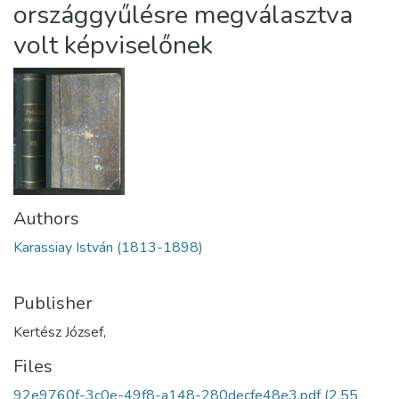
országgyűlésre megválasztva
volt képviselőnek
Authors
Karassiay István (1813-1898)
Publisher
Kertész József,
Files
92e9760f-3c0e-49f8-a148-280decfe48e3.pdf
(2.55