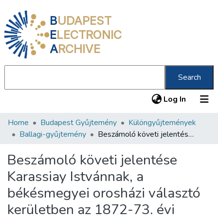
B
UDAPEST
E
LECTRONIC
A
RCHIVE
Search
(current
Log In
Home
Budapest Gyűjtemény
Különgyűjtemények
Communities & Collections
Ballagi-gyűjtemény
Beszámoló követi jelentése Karassiay Istvánnak, a békésmegyei orosházi választó kerületben az 1872-73. évi országgyűlésre megválasztva volt képviselőnek
All of DSpace
Beszámoló követi jelentése
Statistics
Karassiay Istvánnak, a
About us
békésmegyei orosházi választó
kerületben az 1872-73. évi