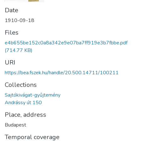
Date
1910-09-18
Files
e4b655be152c0a8a342e9e07ba7ff919e3b7fbbe.pdf
(714.77 KB)
URI
https://bea.fszek.hu/handle/20.500.14711/100211
Collections
Sajtókivágat-gyűjtemény
Andrássy út 150
Place, address
Budapest
Temporal coverage