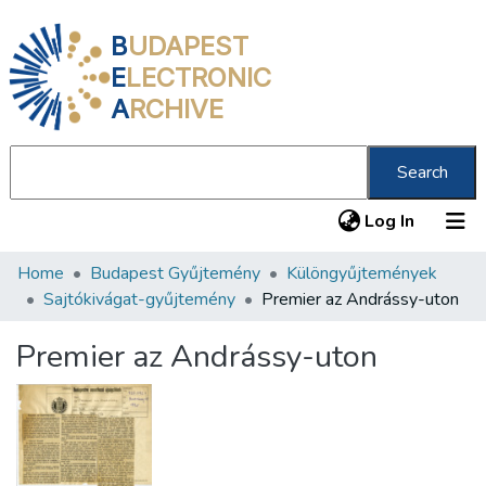
B
UDAPEST
E
LECTRONIC
A
RCHIVE
Search
(current
Log In
Home
Budapest Gyűjtemény
Különgyűjtemények
Communities & Collections
Sajtókivágat-gyűjtemény
Premier az Andrássy-uton
All of DSpace
Premier az Andrássy-uton
Statistics
About us