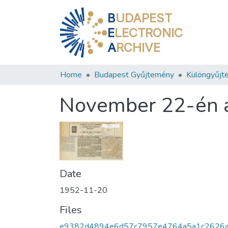
B
UDAPEST
E
LECTRONIC
A
RCHIVE
Home
Budapest Gyűjtemény
Különgyűjt
November 22-én av
Date
1952-11-20
Files
e9382d4894e6d57c7957e4764a5a1c2626a