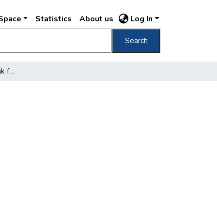
DSpace
Statistics
About us
Log In
Search
November 22-én avatják fel a Petőfi-hidat