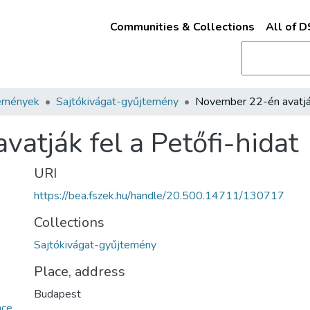
Communities & Collections
All of 
emények
Sajtókivágat-gyűjtemény
atják fel a Petőfi-hidat
URI
https://bea.fszek.hu/handle/20.500.14711/130717
Collections
Sajtókivágat-gyűjtemény
Place, address
Budapest
ce