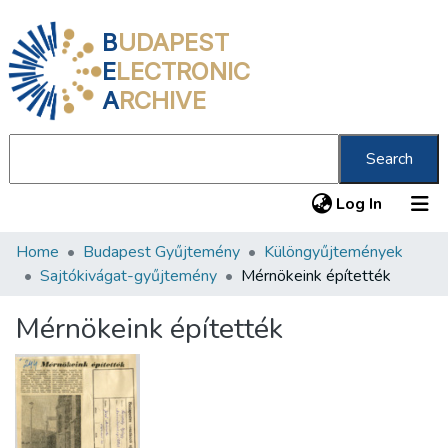
B
UDAPEST
E
LECTRONIC
A
RCHIVE
Search
(current
Log In
Home
Budapest Gyűjtemény
Különgyűjtemények
Communities & Collections
Sajtókivágat-gyűjtemény
Mérnökeink építették
All of DSpace
Mérnökeink építették
Statistics
About us