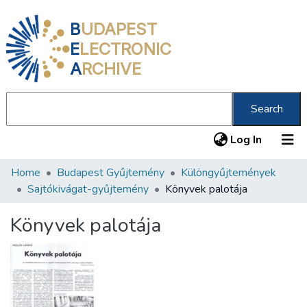
B
UDAPEST
E
LECTRONIC
A
RCHIVE
Search
(current
Log In
Home
Budapest Gyűjtemény
Különgyűjtemények
Communities & Collections
Sajtókivágat-gyűjtemény
Könyvek palotája
All of DSpace
Könyvek palotája
Statistics
About us