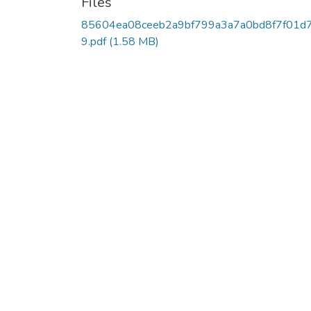
Files
85604ea08ceeb2a9bf799a3a7a0bd8f7f01d
9.pdf
(1.58 MB)