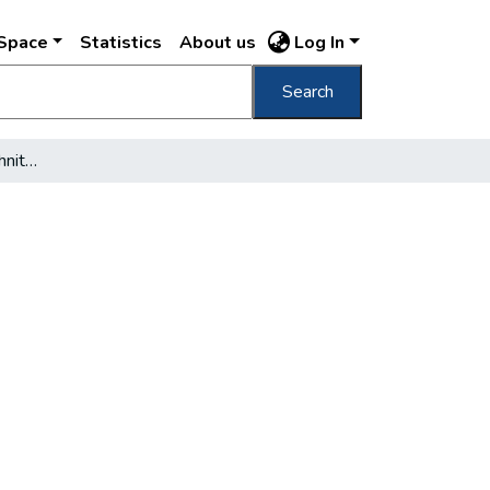
DSpace
Statistics
About us
Log In
Search
Budapest Ungarn Im Schnittpunkt Europas