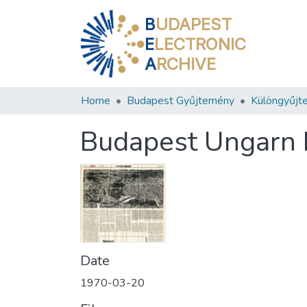
B
UDAPEST
E
LECTRONIC
A
RCHIVE
Home
Budapest Gyűjtemény
Különgyűjt
Budapest Ungarn 
Date
1970-03-20