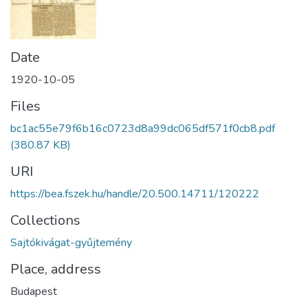
Date
1920-10-05
Files
bc1ac55e79f6b16c0723d8a99dc065df571f0cb8.pdf
(380.87 KB)
URI
https://bea.fszek.hu/handle/20.500.14711/120222
Collections
Sajtókivágat-gyűjtemény
Place, address
Budapest