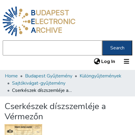
B
UDAPEST
E
LECTRONIC
A
RCHIVE
Search
(current
Log In
Home
Budapest Gyűjtemény
Különgyűjtemények
Communities & Collections
Sajtókivágat-gyűjtemény
All of DSpace
Cserkészek díszszemléje a Vérmezőn
Statistics
Cserkészek díszszemléje a
About us
Vérmezőn