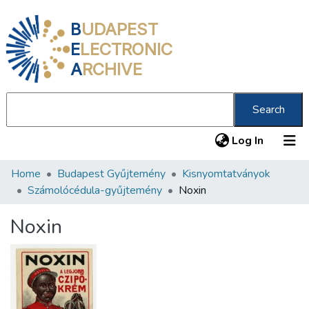
B
UDAPEST
E
LECTRONIC
A
RCHIVE
Search
(current
Log In
Home
Budapest Gyűjtemény
Kisnyomtatványok
Communities & Collections
Számolócédula-gyűjtemény
Noxin
All of DSpace
Noxin
Statistics
About us