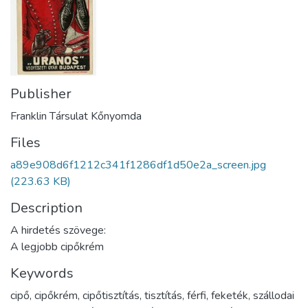
Publisher
Franklin Társulat Kőnyomda
Files
a89e908d6f1212c341f1286df1d50e2a_screen.jpg
(223.63 KB)
Description
A hirdetés szövege:
A legjobb cipőkrém
Keywords
cipő
,
cipőkrém
,
cipőtisztítás
,
tisztítás
,
férfi
,
feketék
,
szállodai