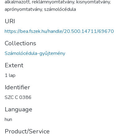
alkalmazott
,
reklámnyomtatvány
,
kisnyomtatvány
,
aprónyomtatvány
,
számolócédula
URI
https://bea.fszek.hu/handle/20.500.14711/69670
Collections
Számolócédula-gyűjtemény
Extent
1 lap
Identifier
SZC C 0386
Language
hun
Product/Service