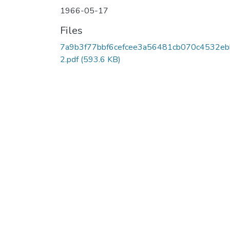
1966-05-17
Files
7a9b3f77bbf6cefcee3a56481cb070c4532e
2.pdf
(593.6 KB)