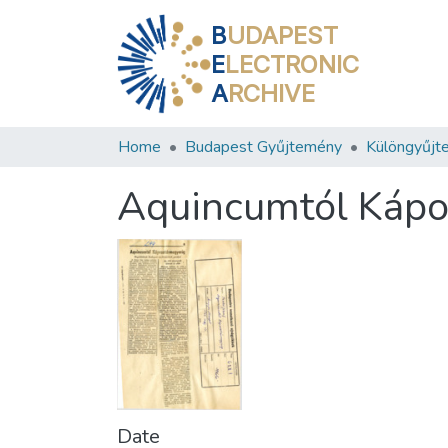
B
UDAPEST
E
LECTRONIC
A
RCHIVE
Home
Budapest Gyűjtemény
Különgyűjt
Aquincumtól Kápo
Date