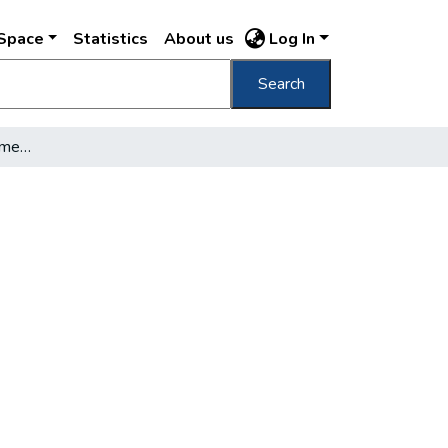
DSpace
Statistics
About us
Log In
Search
Aquincumtól Káposztásmegyerig