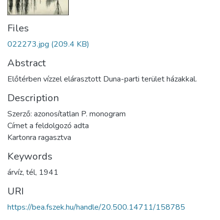
Files
022273.jpg
(209.4 KB)
Abstract
Előtérben vízzel elárasztott Duna-parti terület házakkal.
Description
Szerző: azonosítatlan P. monogram
Címet a feldolgozó adta
Kartonra ragasztva
Keywords
árvíz
,
tél
,
1941
URI
https://bea.fszek.hu/handle/20.500.14711/158785