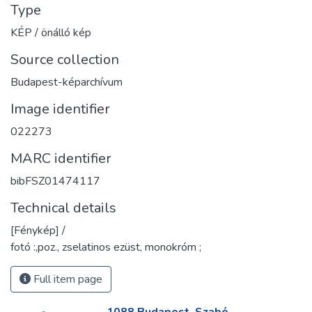
Type
KÉP / önálló kép
Source collection
Budapest-képarchívum
Image identifier
022273
MARC identifier
bibFSZ01474117
Technical details
[Fénykép] /
fotó :,poz., zselatinos ezüst, monokróm ;
Full item page