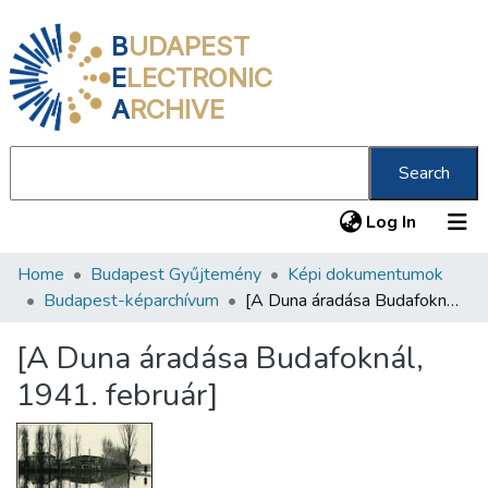
B
UDAPEST
E
LECTRONIC
A
RCHIVE
Search
(current
Log In
Home
Budapest Gyűjtemény
Képi dokumentumok
Communities & Collections
Budapest-képarchívum
[A Duna áradása Budafoknál, 1941. február]
All of DSpace
[A Duna áradása Budafoknál,
Statistics
1941. február]
About us