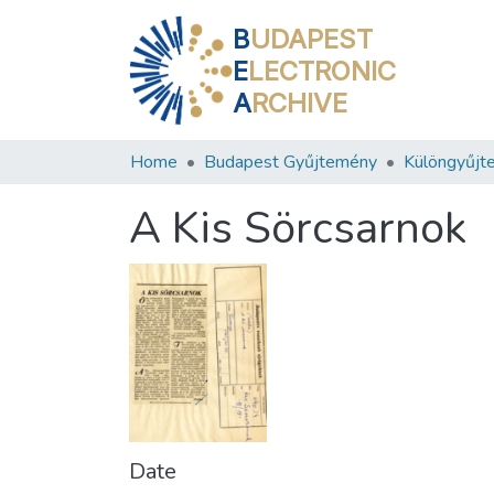
B
UDAPEST
E
LECTRONIC
A
RCHIVE
Home
Budapest Gyűjtemény
Különgyűjt
A Kis Sörcsarnok
Date