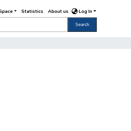
DSpace
Statistics
About us
Log In
Search