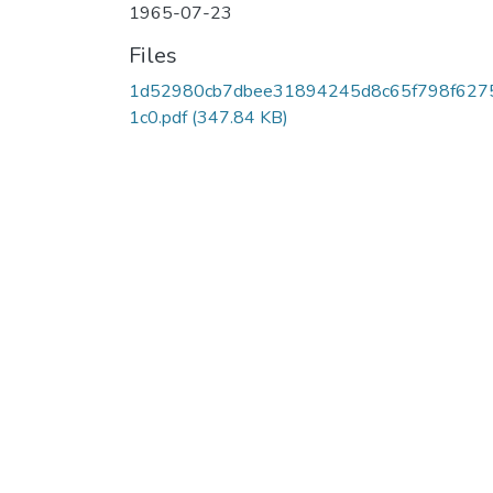
1965-07-23
Files
1d52980cb7dbee31894245d8c65f798f627
1c0.pdf
(347.84 KB)